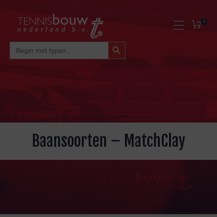
0
Zoekknop
Zoek
Naar:
Baansoorten – MatchClay