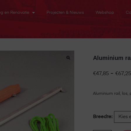
eg en Renovatie
Projecten & Nieuws
Webshop
Co
Aluminium rai
-
€
47,85
€
67,25
Aluminium rail, los, p
Breedte