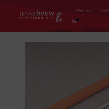
Over ons
Aanl
0