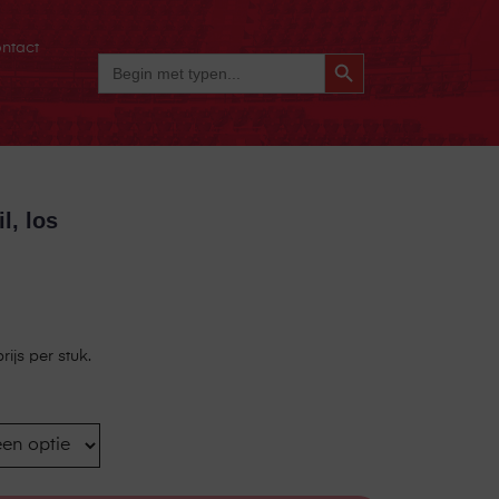
ntact
Zoekknop
Zoek
Naar:
l, los
rijs per stuk.