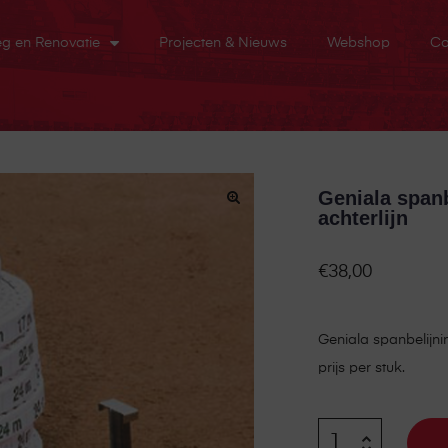
eg en Renovatie
Projecten & Nieuws
Webshop
Co
Geniala spanb
achterlijn
€
38,00
Geniala spanbelijning
prijs per stuk.