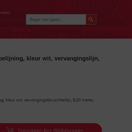
ntact
Zoekknop
Zoek
Naar:
elijning, kleur wit, vervangingslijn,
, kleur wit, vervangingslijn,achterlijn, 8,20 meter,
Toevoegen Aan Winkelwagen