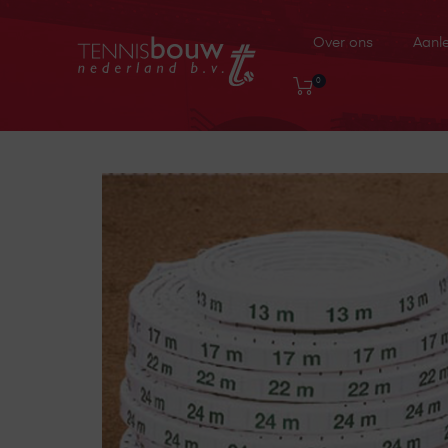
Over ons
Aanl
0