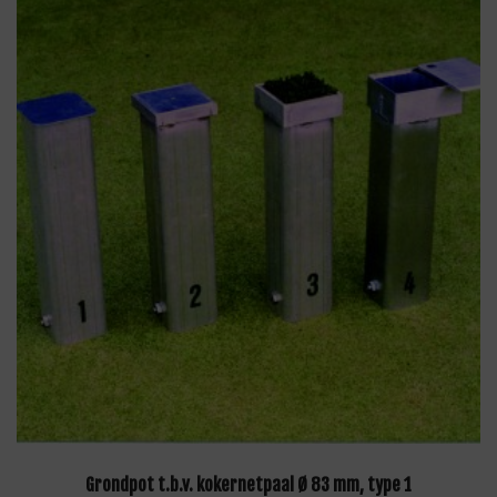
TOEVOEGEN AAN WINKELWAGEN
Grondpot t.b.v. kokernetpaal Ø 83 mm, type 1