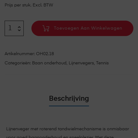
Prijs per stuk. Excl. BTW
Toevoegen Aan Winkelwagen
Artikelnummer:
OH02.18
Categorieën:
Baan onderhoud
,
Lijnenvegers
,
Tennis
Beschrijving
Lijnenveger met roterend tandwielmechanisme is onmisbaar
voor goed baanonderhoud en speelplezier. Met deze