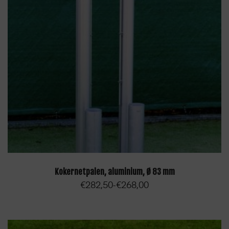
OPTIES SELECTEREN
Kokernetpalen, aluminium, Ø 83 mm
€
282,50
€
268,00
-