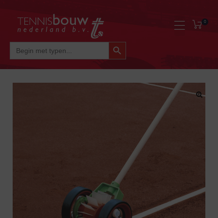
0
Zoekknop
Zoek
Naar: