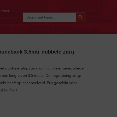
ntact
Zoekknop
Zoek
Naar:
unebank 3,5mtr dubbele zitrij
t dubbele zitrij, van aluminium met gerecyclede
 een lengte van 3,5 meter. De hoge zitting zorgt
icht heeft op het speelveld. Erg geschikt voor
of korfbal!