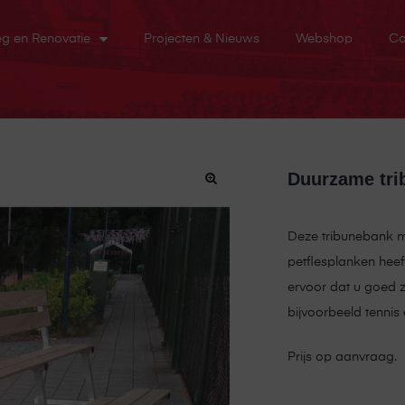
eg en Renovatie
Projecten & Nieuws
Webshop
Co
Duurzame trib
Deze tribunebank me
petflesplanken heeft
ervoor dat u goed z
bijvoorbeeld tennis 
Prijs op aanvraag.