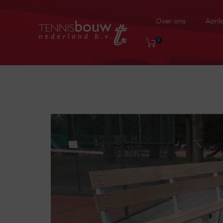
Over ons
Aanl
0