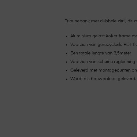
Tribunebank met dubbele zitrij, dit 
Aluminium gelast koker frame me
Voorzien van gerecyclede PET-fle
Een totale lengte van 3,5meter
Voorzien van schuine rugleuning 
Geleverd met montagepunten om
Wordt als bouwpakket geleverd.