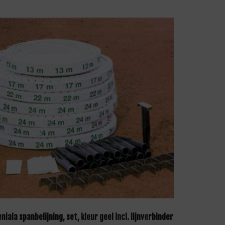
LEES VERDER
niala spanbelijning, set, kleur geel incl. lijnverbinder