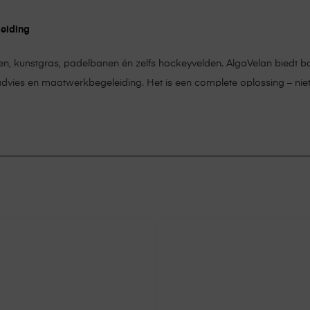
leiding
n, kunstgras, padelbanen én zelfs hockeyvelden. AlgaVelan biedt bo
k advies en maatwerkbegeleiding. Het is een complete oplossing – niet