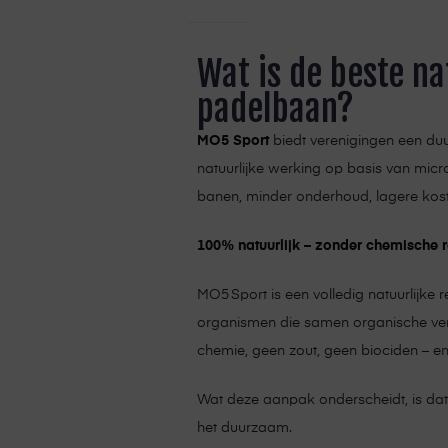
Wat is de beste na
padelbaan?
MO5 Sport
biedt verenigingen een duu
natuurlijke werking op basis van micr
banen, minder onderhoud, lagere kost
100% natuurlijk – zonder chemische
MO5 Sport is een volledig natuurlijke 
organismen die samen organische verv
chemie, geen zout, geen biociden – 
Wat deze aanpak onderscheidt, is dat 
het duurzaam.