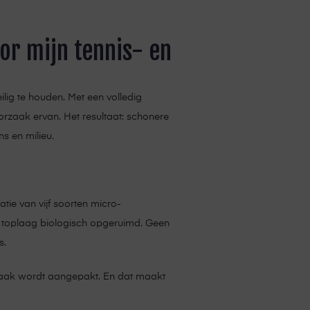
oor mijn tennis- en
lig te houden. Met een volledig
orzaak ervan. Het resultaat: schonere
s en milieu.
tie van vijf soorten micro-
e toplaag biologisch opgeruimd. Geen
s.
oorzaak wordt aangepakt. En dat maakt