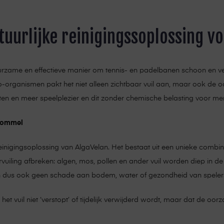
tuurlijke reinigingssoplossing v
rzame en effectieve manier om tennis- en padelbanen schoon en vei
o-organismen pakt het niet alleen zichtbaar vuil aan, maar ook de o
en en meer speelplezier en dit zonder chemische belasting voor men
 rommel
reinigingsoplossing van AlgaVelan. Het bestaat uit een unieke combina
uiling afbreken: algen, mos, pollen en ander vuil worden diep in d
en dus ook geen schade aan bodem, water of gezondheid van speler
het vuil niet ‘verstopt’ of tijdelijk verwijderd wordt, maar dat de 