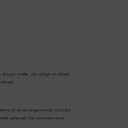
ogen sneller, zijn veiliger en blijven
erkbaar.
nderhoud op de lange termijn. Doordat
enlijk verlengd. Het voorkomt dure