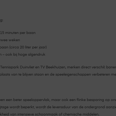
g:
 15 minuten per baan
r twee weken
baan (circa 20 liter per jaar)
 – ook bij hoge algendruk
ennispark Duinvliet en TV Beekhuizen, merken direct verschil: banen dr
 plaats van te blijven staan en de speeleigenschappen verbeteren m
lleen een beter speeloppervlak, maar ook een flinke besparing op o
lijtage wordt beperkt, wordt de levensduur van de ondergrond aanzi
ijkheid van intensieve schoonmaak of chemische middelen.