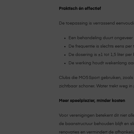
Praktisch én effectief
De toepassing is verrassend eenvoudi
Een behandeling duurt ongeveer
De frequentie is slechts eens pe
De dosering is ±1 tot 1,5 liter per 
De werking houdt wekenlang aan
Clubs die MO5 Sport gebruiken, zoals T
zichtbaar schoner. Water trekt weg in
Meer speelplezier, minder kosten
Voor verenigingen betekent dit niet a
de baanstructuur behouden blijft en s
renovaties en vermindert de afhankel