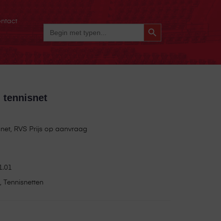
ntact
Zoekknop
Zoek
Naar:
 tennisnet
snet, RVS Prijs op aanvraag
1.01
,
Tennisnetten