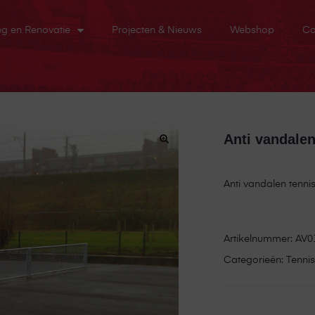
eg en Renovatie
Projecten & Nieuws
Webshop
Co
Anti vandalen
Anti vandalen tenni
Artikelnummer:
AV0
Categorieën:
Tennis