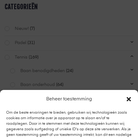
CATEGORIEËN
Nieuw!
(7)
Padel
(31)
Tennis
(169)
Baan benodigdheden
(24)
Baan onderhoud
(64)
Inrichtingsportpark
(42)
Beheer toestemming
Minitennis
(3)
Om de beste ervaringen te bieden, gebruiken wij technologieën zoals
cookies om informatie over je apparaat op te slaan en/of te
raadplegen. Door in te stemmen met deze technologieën kunnen wij
Tennisnetpalen
(17)
gegevens zoals surfgedrag of unieke ID's op deze site verwerken. Als je
geen toestemming geeft of uw toestemming intrekt, kan dit een nadelige