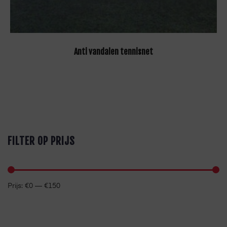
LEES VERDER
Anti vandalen tennisnet
FILTER OP PRIJS
Prijs:
€0
—
€150