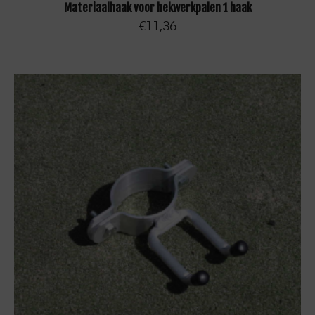
TOEVOEGEN AAN WINKELWAGEN
Materiaalhaak voor hekwerkpalen 1 haak
€
11,36