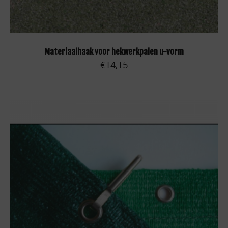
TOEVOEGEN AAN WINKELWAGEN
Materiaalhaak voor hekwerkpalen u-vorm
€
14,15