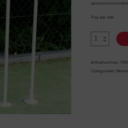
sportaccommodati
Prijs per stel.
Artikelnummer:
TN0
Categorieën:
Beves