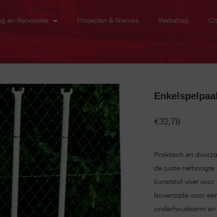
eg en Renovatie
Projecten & Nieuws
Webshop
Co
Enkelspelpaal
€
32,78
Praktisch en duurz
de juiste nethoogte 
kunststof voet voor
bovenzijde voor een
onderhoudsarm en i