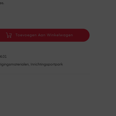
es.
Toevoegen Aan Winkelwagen
4.01
tigingsmaterialen
,
Inrichtingsportpark