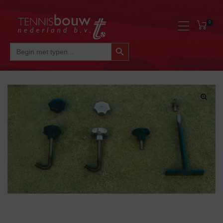
0
Zoekknop
Zoek
Naar: