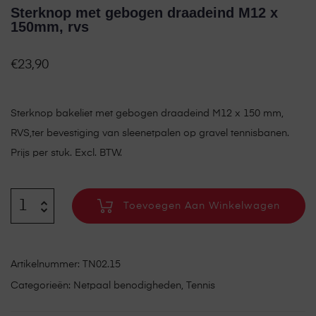
Sterknop met gebogen draadeind M12 x
150mm, rvs
€
23,90
Sterknop bakeliet met gebogen draadeind M12 x 150 mm,
RVS,ter bevestiging van sleenetpalen op gravel tennisbanen.
Prijs per stuk. Excl. BTW.
Toevoegen Aan Winkelwagen
Artikelnummer:
TN02.15
Categorieën:
Netpaal benodigheden
,
Tennis