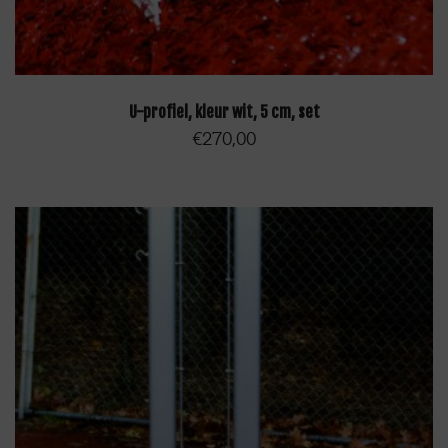
TOEVOEGEN AAN WINKELWAGEN
U-profiel, kleur wit, 5 cm, set
€
270,00