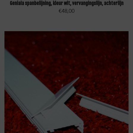
TOEVOEGEN AAN WINKELWAGEN
Geniala spanbelijning, kleur wit, vervangingslijn, achterlijn
€
48,00