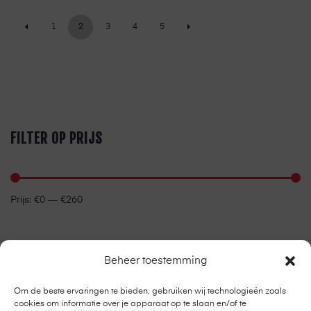
1
2
3
4
5
FILTER OP PRIJS
Prijs:
€0
—
€260
Beheer toestemming
CATEGORIEËN
Om de beste ervaringen te bieden, gebruiken wij technologieën zoals
cookies om informatie over je apparaat op te slaan en/of te