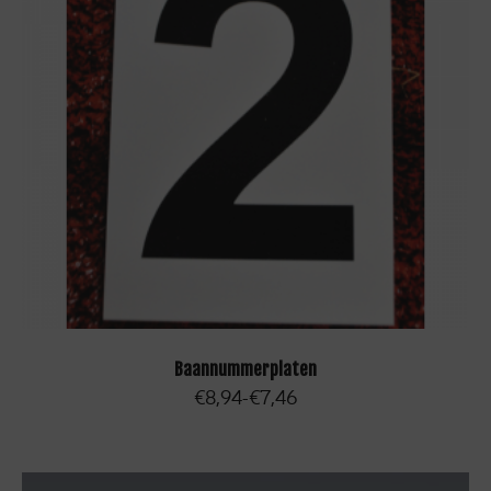
OPTIES SELECTEREN
Baannummerplaten
€
8,94
€
7,46
-