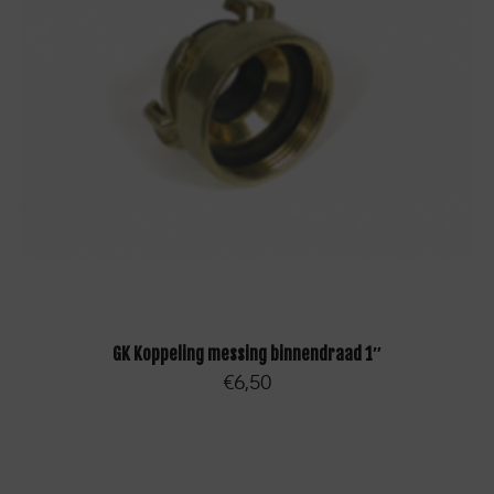
TOEVOEGEN AAN WINKELWAGEN
GK Koppeling messing binnendraad 1″
€
6,50