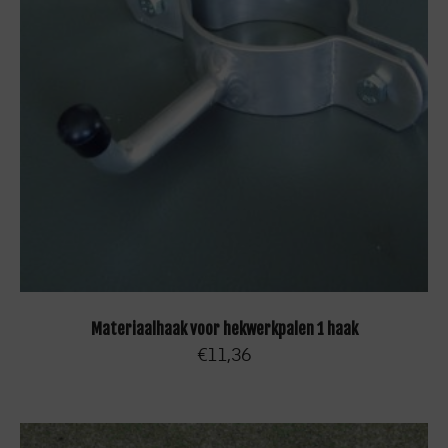
TOEVOEGEN AAN WINKELWAGEN
Materiaalhaak voor hekwerkpalen 1 haak
€
11,36