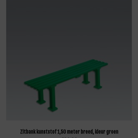
TOEVOEGEN AAN WINKELWAGEN
Zitbank kunststof 1,50 meter breed, kleur groen