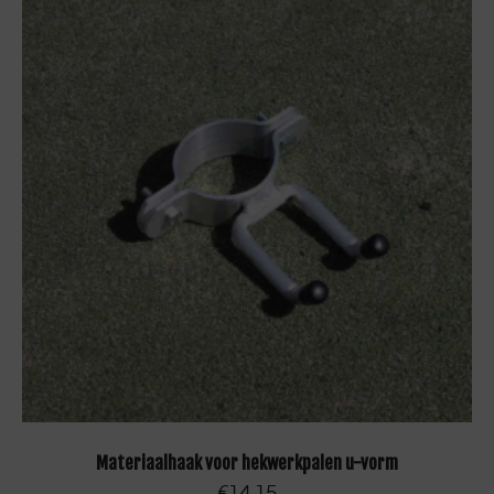
TOEVOEGEN AAN WINKELWAGEN
Materiaalhaak voor hekwerkpalen u-vorm
€
14,15